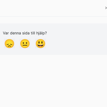
Var denna sida till hjälp?
😞
😐
😃