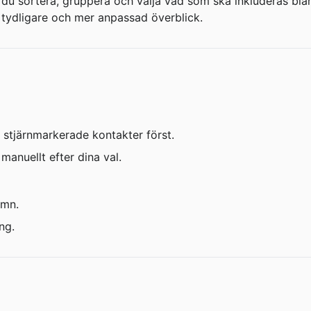
du sortera, gruppera och välja vad som ska inkluderas bla
n tydligare och mer anpassad överblick.
a stjärnmarkerade kontakter först.
manuellt efter dina val.
amn.
ng.