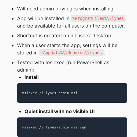
Will need admin privileges when installing.
App will be installed in 
%ProgramFiles%\\lynes
and be available for all users on the computer.
Shortcut is created on all users' desktop.
When a user starts the app, settings will be 
stored in 
.
%AppData%\\Roaming\\lynes
Tested with msiexec (run PowerShell as 
admin):
Install
msiexec /i lynes-admin.msi
Quiet install with no visible UI
msiexec /i lynes-admin.msi /qn