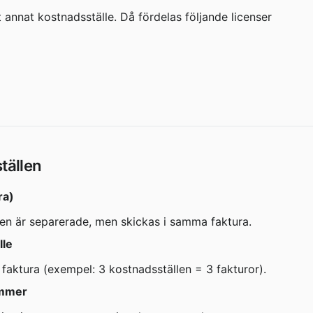
 annat kostnadsställe. Då fördelas följande licenser 
tällen
ra)
llen är separerade, men skickas i samma faktura.
lle
 faktura (exempel: 3 kostnadsställen = 3 fakturor).
ummer