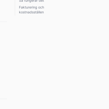
Så fungerar det
Fakturering och
kostnadsställen