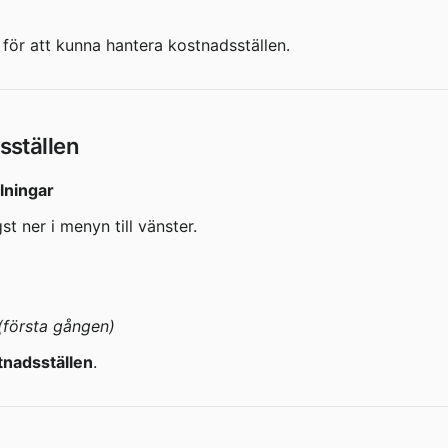
 för att kunna hantera kostnadsställen.
sställen
lningar
gst ner i menyn till vänster.
(första gången)
tnadsställen
.