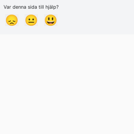
Var denna sida till hjälp?
😞
😐
😃