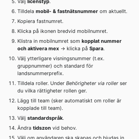
Välj 
licenstyp
.
Tilldela 
mobil- & fastnätsnummer
 om aktuellt.
Kopiera fastnumret.
Klicka på ikonen bredvid mobilnumret.
Klistra in mobilnumret som 
kopplat nummer 
och aktivera mex
 → klicka på 
Spara
.
Välj ytterligare visningsnummer (t.ex. 
gruppnummer) och standard för 
landsnummerprefix.
Tilldela roller. Under 
Behörigheter via roller
 ser 
du vilka rättigheter rollen ger.
Lägg till team (sker automatiskt om roller är 
kopplade till team).
Välj 
standardspråk
.
Ändra 
tidszon
 vid behov.
Välj om användaren ska skapas och bjudas in 